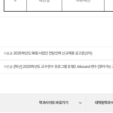
6
제안상
자유제안
2025학년도 RISE사업단 전담인력 신규채용 공고문(2차)
다음 글 :
[혁신] 2025학년도 교수연수 프로그램 유형2. Inbound 연수 [찾아가는
이전 글 :
학과사이트 바로가기
대학원학과 