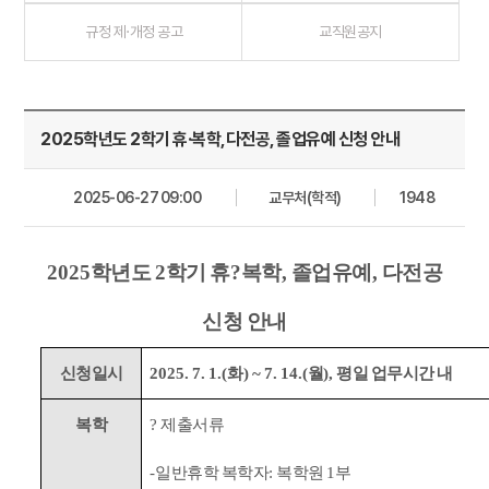
규정 제·개정 공고
교직원공지
2025학년도 2학기 휴·복학,다전공, 졸업유예 신청 안내
2025-06-27 09:00
교무처(학적)
1948
2025
학년도
2
학기 휴
?
복학
,
졸업유예
,
다전공
신청 안내
신청일시
2025. 7. 1.(
화
) ~ 7. 14.(
월
),
평일 업무시간 내
복학
?
제출서류
-
일반휴학 복학자
:
복학원
1
부