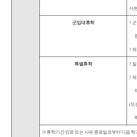
사
군입대휴학
?
군
?
제
특별휴학
?
질
?
제
(
또
※
휴학기간 만료 또는 사유 종료일로부터 다음 