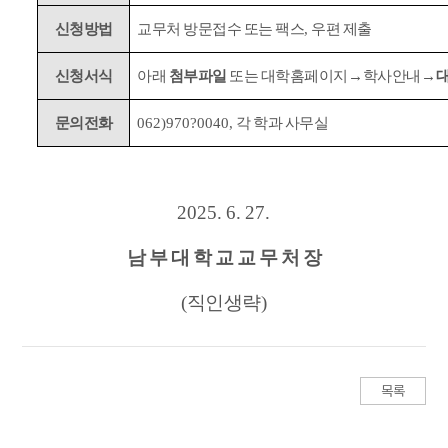
신청방법
교무처 방문접수 또는 팩스
,
우편 제출
신청서식
아래
첨부파일
또는 대학홈페이지
→
학사안내
→
문의전화
062)970
?
0040,
각 학과 사무실
2025. 6. 27.
남 부 대 학 교 교 무 처 장
(
직인생략
)
목록