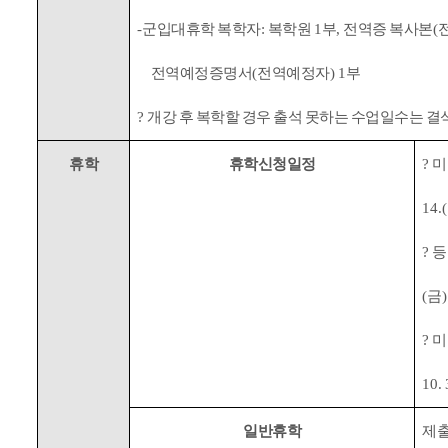
-
군입대휴학 복학자
:
복학원
1
부
,
전역증 복사본
(
전역예정증명서
(
전역예정자
) 1
부
?
개강 후 복학할 경우 출석 못하는 수업일수는 결
휴학
휴학신청일정
?
미
14.(
?
등
(
금
)
?
미
10. 
일반휴학
제