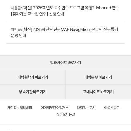
[혁신] 2025학년도 교수연수 프로그램 유형2. Inbound 연수
다음 글 :
[찾아가는 교수법 연수] 신청 안내
[혁신]2025학년도 진로MAP Navigation_온라인 진로특강
이전 글 :
운영 안내
학과사이트 바로가기
대학원학과 바로가기
대학본부 바로가기
부속기관 바로가기
교내사이트 바로가기
개인정보처리방침
이메일무단수집거부
대학정보고시
예결산공고
찾아오시는길