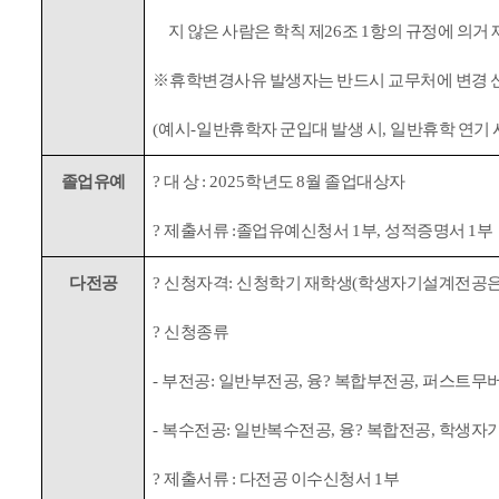
지 않은 사람은 학칙 제
26
조
1
항의 규정에 의거 
※
휴학변경사유 발생자는 반드시 교무처에 변경 
(
예시
-
일반휴학자 군입대 발생 시
,
일반휴학 연기 
졸업유예
?
대 상
: 2025
학년도
8
월 졸업대상자
?
제출서류
:
졸업유예신청서
1
부
,
성적증명서
1
부
다전공
?
신청자격
:
신청학기 재학생
(
학생자기설계전공은
?
신청종류
-
부전공
:
일반부전공
,
융
?
복합부전공
,
퍼스트무
-
복수전공
:
일반복수전공
,
융
?
복합전공
,
학생자
?
제출서류
:
다전공 이수신청서
1
부